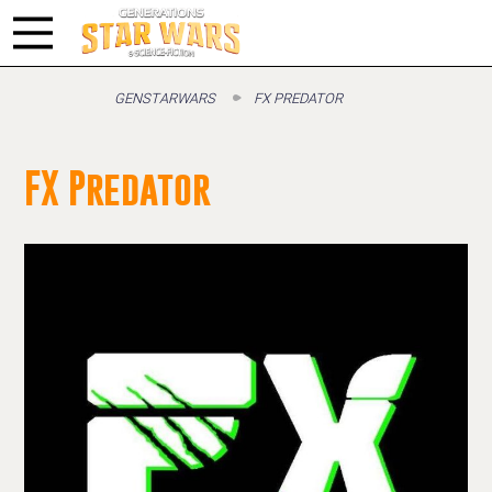
GENSTARWARS
FX PREDATOR
FX Predator