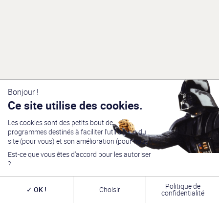
Bonjour !
Ce site utilise des cookies.
Les cookies sont des petits bout de
Générations Star Wars
est depuis
27
ans la référence
programmes destinés à faciliter l’utilisation du
en matière de convention Star Wars. Nous accueillons
chaque année
plus de 10 000 visiteurs sur un week
site (pour vous) et son amélioration (pour nous).
end complet
(autour du 4 mai – May the Four-th…)
Est-ce que vous êtes d’accord pour les autoriser
dans une ambiance familiale grâce à notre
entrée
gratuite
. Venez vous amuser,
changer de galaxie
,
?
rencontrer les
vrais acteurs
de la saga, des
artistes
exceptionnels, des commerçants passionnés
et une
équipe bénévole alliant convivialité, bonne humeur et
Politique de
OK !
Choisir
passion. A très bientôt !
confidentialité
INFOS PRATIQUES