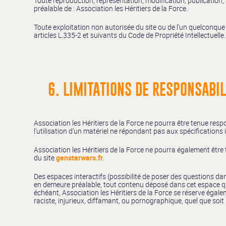
Toute reproduction, représentation, modification, publication, a
préalable de : Association les Héritiers de la Force.
Toute exploitation non autorisée du site ou de l’un quelconqu
articles L.335-2 et suivants du Code de Propriété Intellectuelle.
6. LIMITATIONS DE RESPONSABIL
Association les Héritiers de la Force ne pourra être tenue respo
l’utilisation d’un matériel ne répondant pas aux spécifications 
Association les Héritiers de la Force ne pourra également êtr
du site
genstarwars.fr
.
Des espaces interactifs (possibilité de poser des questions dans
en demeure préalable, tout contenu déposé dans cet espace qui c
échéant, Association les Héritiers de la Force se réserve égale
raciste, injurieux, diffamant, ou pornographique, quel que soit 