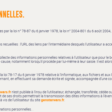
NNELLES.
ar la loi n° 78-87 du 6 janvier 1978, la loi n° 2004-801 du 6 août 2004, l
s recueillies : l'URL des liens par l'intermédiaire desquels l'utilisateur a ac
ollecte des informations personnelles relatives à l'utilisateur que pour le 
cause, notamment lorsqu'il procède par lui-même à leur saisie. Il est alors 
loi 78-17 du 6 janvier 1978 relative à l’informatique, aux fichiers et aux li
rnant, en effectuant sa demande écrite et signée, accompagnée d’une copie 
wars.fr
n'est publiée à l'insu de l'utilisateur, échangée, transférée, cédée
et de ses droits permettrait la transmission des dites informations à l'éve
vis de l'utilisateur du site
genstarwars.fr
.
rmations personnelles. .