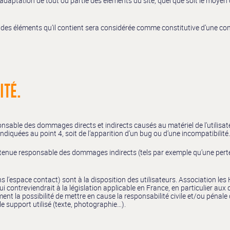
daptation de tout ou partie des éléments du site, quel que soit le moyen ou 
e des éléments qu’il contient sera considérée comme constitutive d’une c
ITÉ.
nsable des dommages directs et indirects causés au matériel de l’utilisateur
indiquées au point 4, soit de l’apparition d’un bug ou d’une incompatibilité
e tenue responsable des dommages indirects (tels par exemple qu’une perte
 l’espace contact) sont à la disposition des utilisateurs. Association les 
ontreviendrait à la législation applicable en France, en particulier aux d
ment la possibilité de mettre en cause la responsabilité civile et/ou pénal
le support utilisé (texte, photographie…).