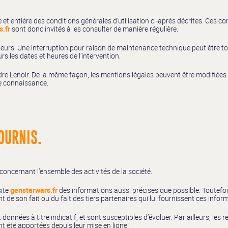
 et entière des conditions générales d’utilisation ci-après décrites. Ces co
s.fr
sont donc invités à les consulter de manière régulière.
urs. Une interruption pour raison de maintenance technique peut être tout
s les dates et heures de l’intervention.
re Lenoir. De la même façon, les mentions légales peuvent être modifiées 
dre connaissance.
OURNIS.
concernant l’ensemble des activités de la société.
site
genstarwars.fr
des informations aussi précises que possible. Toutefoi
nt de son fait ou du fait des tiers partenaires qui lui fournissent ces infor
 données à titre indicatif, et sont susceptibles d’évoluer. Par ailleurs, les
t été apportées depuis leur mise en ligne.