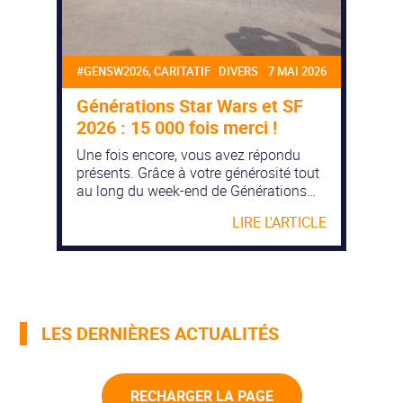
#GENSW2026, CARITATIF DIVERS
7 MAI 2026
Générations Star Wars et SF
2026 : 15 000 fois merci !
Une fois encore, vous avez répondu
présents. Grâce à votre générosité tout
au long du week-end de Générations
Star Wars et Science-Fiction 2026, 15
LIRE L'ARTICLE
000 € ont été récoltés au profit de nos
actions caritatives. Cette somme est
répartie équitablement entre nos deux
bénéficiaires de cette année : Un cap […]
LES DERNIÈRES ACTUALITÉS
RECHARGER LA PAGE