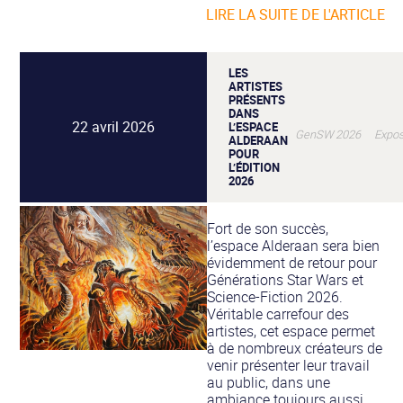
LIRE LA SUITE DE L'ARTICLE
LES
ARTISTES
PRÉSENTS
DANS
22 avril 2026
L’ESPACE
GenSW 2026 Expos
ALDERAAN
POUR
L’ÉDITION
2026
Fort de son succès,
l’espace Alderaan sera bien
évidemment de retour pour
Générations Star Wars et
Science-Fiction 2026.
Véritable carrefour des
artistes, cet espace permet
à de nombreux créateurs de
venir présenter leur travail
au public, dans une
ambiance toujours aussi