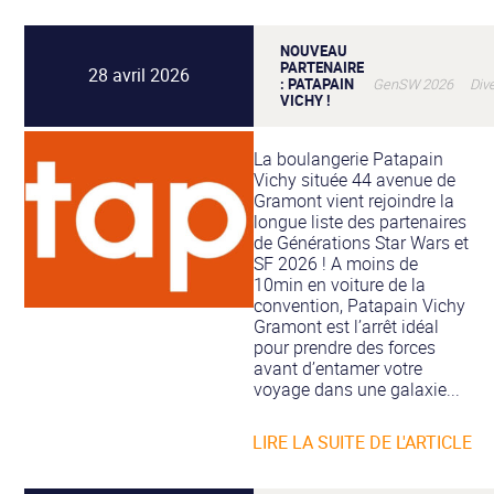
NOUVEAU
PARTENAIRE
28 avril 2026
: PATAPAIN
GenSW 2026 Dive
VICHY !
La boulangerie Patapain
Vichy située 44 avenue de
Gramont vient rejoindre la
longue liste des partenaires
de Générations Star Wars et
SF 2026 ! A moins de
10min en voiture de la
convention, Patapain Vichy
Gramont est l’arrêt idéal
pour prendre des forces
avant d’entamer votre
voyage dans une galaxie...
LIRE LA SUITE DE L'ARTICLE