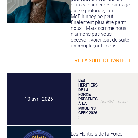
d’un calendrier de tournage
qui se prolonge, Ian
McElhinney ne peut
finalement plus être parmi
nous… Mais comme nous
n’aimons pas vous
décevoir, voici tout de suite
un remplaçant : nous...
LIRE LA SUITE DE L'ARTICLE
LES
HÉRITIERS
DE LA
FORCE
10 avril 2026
PRÉSENTS
GenSW Divers
À LA
MOULINS
GEEK 2026
!
Les Héritiers de la Force