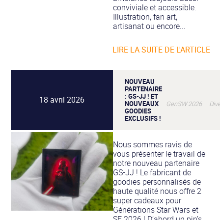
conviviale et accessible.
Illustration, fan art,
artisanat ou encore...
LIRE LA SUITE DE L'ARTICLE
NOUVEAU
PARTENAIRE
: GS-JJ ! ET
18 avril 2026
NOUVEAUX
GenSW 2026 Dive
GOODIES
EXCLUSIFS !
Nous sommes ravis de
vous présenter le travail de
notre nouveau partenaire
GS-JJ ! Le fabricant de
goodies personnalisés de
haute qualité nous offre 2
super cadeaux pour
Générations Star Wars et
SF 2026 ! D’abord un pin’s