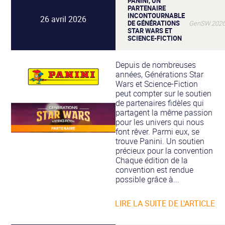
PANINI, UN
PARTENAIRE
INCONTOURNABLE
26 avril 2026
DE GÉNÉRATIONS
GenSW 202
STAR WARS ET
SCIENCE-FICTION
Depuis de nombreuses
années, Générations Star
Wars et Science-Fiction
peut compter sur le soutien
de partenaires fidèles qui
partagent la même passion
pour les univers qui nous
font rêver. Parmi eux, se
trouve Panini. Un soutien
précieux pour la convention
Chaque édition de la
convention est rendue
possible grâce à...
LIRE LA SUITE DE L'ARTICLE