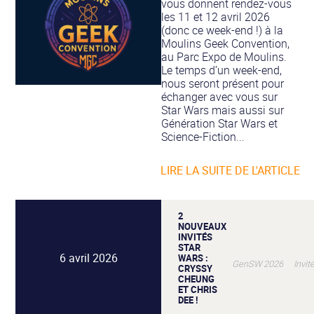
vous donnent rendez-vous
les 11 et 12 avril 2026
(donc ce week-end !) à la
Moulins Geek Convention,
au Parc Expo de Moulins.
Le temps d’un week-end,
nous seront présent pour
échanger avec vous sur
Star Wars mais aussi sur
Génération Star Wars et
Science-Fiction...
LIRE LA SUITE DE L'ARTICLE
2
NOUVEAUX
INVITÉS
STAR
6 avril 2026
WARS :
GenSW 2026 Invit
CRYSSY
CHEUNG
ET CHRIS
DEE !