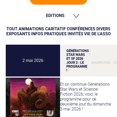
EDITIONS
1999
2000
TOUT
ANIMATIONS
CARITATIF
CONFÉRENCES
DIVERS
2001
EXPOSANTS
INFOS PRATIQUES
INVITÉS
VIE DE L'ASSO
2002
2003
2004
GÉNÉRATIONS
2005
STAR WARS
2006
ET SF 2026
2 mai 2026
2007
JOUR 2 : LE
GenSW 2026 Info
PROGRAMME
2008
!
2009
2010
2011
Et on continue Générations
2012
Star Wars et Science-
2013
Fiction 2026, voici le
2014
programme pour ce
2015
deuxième jour du dimanche
2016
3 mai 2026 !
2017
2018