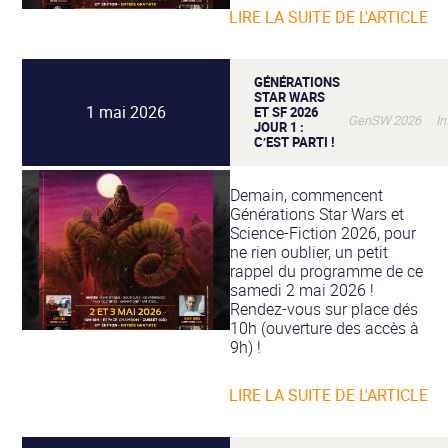
LIRE LA SUITE DE L'ARTICLE
2019
2020
2021
2021 EN LIGNE
GÉNÉRATIONS
2022
STAR WARS
1 mai 2026
2023
ET SF 2026
GenSW 2026 Info
JOUR 1 :
2024
C’EST PARTI !
2025
2026
Demain, commencent
Générations Star Wars et
Science-Fiction 2026, pour
ne rien oublier, un petit
rappel du programme de ce
samedi 2 mai 2026 !
Rendez-vous sur place dés
10h (ouverture des accès à
9h) !
LIRE LA SUITE DE L'ARTICLE