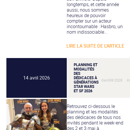
longtemps, et cette année
aussi, nous sommes
heureux de pouvoir
compter sur un acteur
incontournable : Hasbro, un
nom indissociable...
LIRE LA SUITE DE L'ARTICLE
PLANNING ET
MODALITÉS
DES
14 avril 2026
DÉDICACES À
GenSW 2026 Info
GÉNÉRATIONS
STAR WARS
ET SF 2026
Retrouvez ci-dessous le
planning et les modalités
des dédicaces de tous nos
invités pendant le week-end
des 2 et 3 mai à