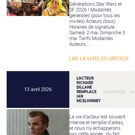
Générations Star Wars et
SF 2026 ! Modalités
générales (pour tous les
invités) Acteurs (tous)
Horaires de signature
Samedi 2 mai Dimanche 3
mai Tarifs Modalités
Auteurs :...
LIRE LA SUITE DE L'ARTICLE
L’ACTEUR
RICHARD
DILLANE
13 avril 2026
REMPLACE
GenSW 2026 Invi
IAN
MCELHINNEY
La vie d’acteur est souvent
intense et remplie d’aléas,
et nous n’y échapperons
pas cette année : du fait