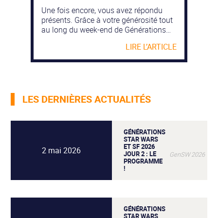
Une fois encore, vous avez répondu
présents. Grâce à votre générosité tout
au long du week-end de Générations
Star Wars et Science-Fiction 2026, 15
LIRE L’ARTICLE
000 € ont été récoltés au profit de nos
actions caritatives. Cette somme est
répartie équitablement entre nos deux
bénéficiaires de cette année : Un cap […]
LES DERNIÈRES ACTUALITÉS
GÉNÉRATIONS
STAR WARS
ET SF 2026
2 mai 2026
JOUR 2 : LE
GenSW 2026 Info
PROGRAMME
!
Et on continue Générations
Star Wars et Science-
GÉNÉRATIONS
Fiction 2026, voici le
STAR WARS