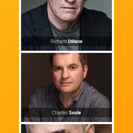
Découvrir
Richard
Dillane
Auteur / Autrice
Découvrir
Charles
Soule
Acteur / Actrice