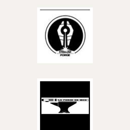
Découvrir
Stellar Forge
– BOUTIQUES –
Découvrir
La Forge de Nico