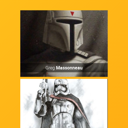
Artiste
Découvrir
Greg
Massonneau
Artiste