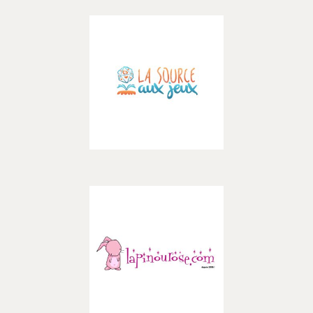
Découvrir
La Source aux jeux
– BOUTIQUES –
Découvrir
Lapinou Rose