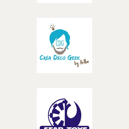
– CREATEURS –
Découvrir
Créa Déco Geek by Antho
– BOUTIQUES –
Découvrir
Startoys83