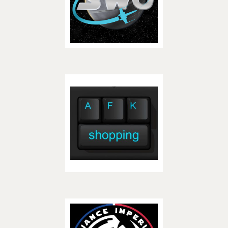
– BOUTIQUES –
Découvrir
AFK Shopping
– ASSOCIATIONS –
Découvrir
Alliance Impériale