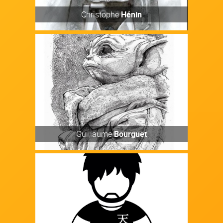
Découvrir
Christophe
Hénin
Artiste
Découvrir
Guillaume
Bourguet
Vidéaste médias sociaux