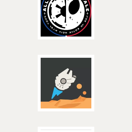
– ASSOCIATIONS –
Découvrir
Planète Star Wars
– ASSOCIATIONS –
Découvrir
Les Croisés de la Force