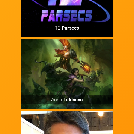
Découvrir
12
Parsecs
Artiste
Découvrir
Anna
Lakisova
Auteur / Autrice