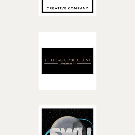
– CREATEURS –
Découvrir
Le Jedi au Clair de Lune
– ASSOCIATIONS –
Découvrir
Star Wars Universe