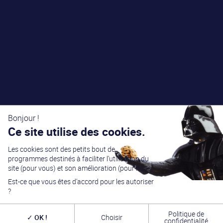
Bonjour !
Ce site utilise des cookies.
Les cookies sont des petits bout de
programmes destinés à faciliter l’utilisation du
site (pour vous) et son amélioration (pour nous).
Est-ce que vous êtes d’accord pour les autoriser
?
Politique de
OK !
Choisir
confidentialité