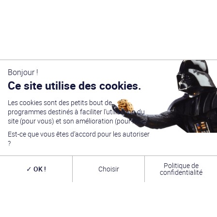
Bonjour !
Ce site utilise des cookies.
Les cookies sont des petits bout de
Générations Star Wars
est depuis
27
ans la référence
programmes destinés à faciliter l’utilisation du
en matière de convention Star Wars. Nous accueillons
chaque année
plus de 10 000 visiteurs sur un week
site (pour vous) et son amélioration (pour nous).
end complet
(autour du 4 mai – May the Four-th…)
Est-ce que vous êtes d’accord pour les autoriser
dans une ambiance familiale grâce à notre
entrée
gratuite
. Venez vous amuser,
changer de galaxie
,
?
rencontrer les
vrais acteurs
de la saga, des
artistes
exceptionnels, des commerçants passionnés
et une
équipe bénévole alliant convivialité, bonne humeur et
Politique de
OK !
Choisir
passion. A très bientôt !
confidentialité
INFOS PRATIQUES
TROMBINOSCOPE