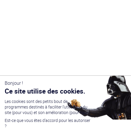
Bonjour !
Ce site utilise des cookies.
Les cookies sont des petits bout de
Générations Star Wars
est depuis
27
ans la référence
programmes destinés à faciliter l’utilisation du
en matière de convention Star Wars. Nous accueillons
chaque année
plus de 10 000 visiteurs sur un week
site (pour vous) et son amélioration (pour nous).
end complet
(autour du 4 mai – May the Four-th…)
Est-ce que vous êtes d’accord pour les autoriser
dans une ambiance familiale grâce à notre
entrée
gratuite
. Venez vous amuser,
changer de galaxie
,
?
rencontrer les
vrais acteurs
de la saga, des
artistes