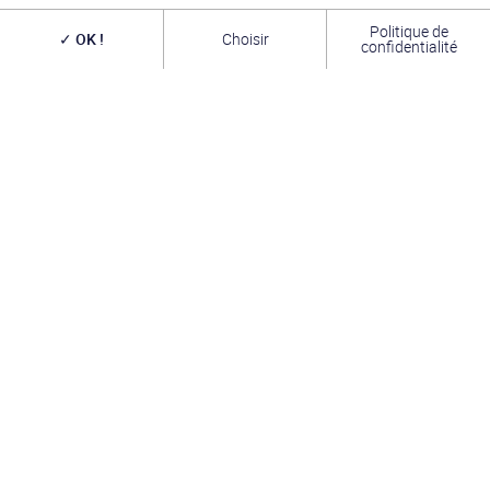
exceptionnels, des commerçants passionnés
et une
équipe bénévole alliant convivialité, bonne humeur et
Politique de
OK !
Choisir
passion. A très bientôt !
confidentialité
INFOS PRATIQUES
TROMBINOSCOPE
FORUM
L’ASSOCIATION
CONTACT