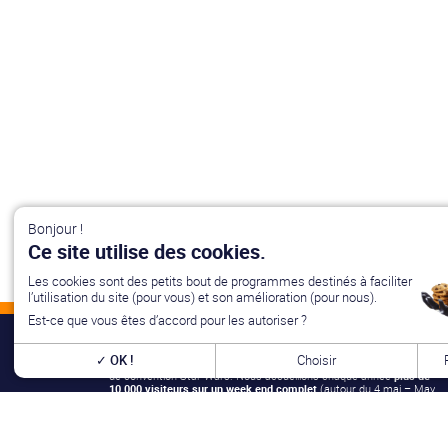
Bonjour !
Ce site utilise des cookies.
Les cookies sont des petits bout de programmes destinés à faciliter
l’utilisation du site (pour vous) et son amélioration (pour nous).
Est-ce que vous êtes d’accord pour les autoriser ?
OK !
Choisir
Générations Star Wars
est depuis
27
ans la référence en matière
de convention Star Wars. Nous accueillons chaque année
plus de
10 000 visiteurs sur un week end complet
(autour du 4 mai – May
the Four-th…) dans une ambiance familiale grâce à notre
entrée
gratuite
. Venez vous amuser,
changer de galaxie
, rencontrer les
vrais acteurs
de la saga, des
artistes exceptionnels, des
commerçants passionnés
et une équipe bénévole alliant