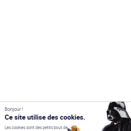
Bonjour !
Ce site utilise des cookies.
Les cookies sont des petits bout de
Générations Star Wars
est depuis
27
ans la référence