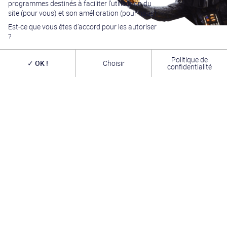
programmes destinés à faciliter l’utilisation du
en matière de convention Star Wars. Nous accueillons
chaque année
plus de 10 000 visiteurs sur un week
site (pour vous) et son amélioration (pour nous).
end complet
(autour du 4 mai – May the Four-th…)
Est-ce que vous êtes d’accord pour les autoriser
dans une ambiance familiale grâce à notre
entrée
gratuite
. Venez vous amuser,
changer de galaxie
,
?
rencontrer les
vrais acteurs
de la saga, des
artistes
exceptionnels, des commerçants passionnés
et une
équipe bénévole alliant convivialité, bonne humeur et
Politique de
OK !
Choisir
passion. A très bientôt !
confidentialité
INFOS PRATIQUES
TROMBINOSCOPE
FORUM
L’ASSOCIATION
CONTACT