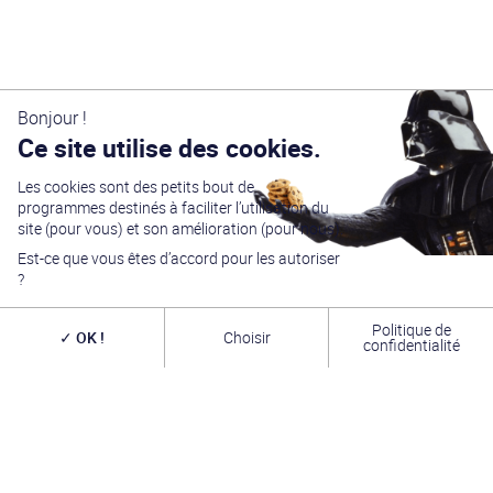
Bonjour !
Ce site utilise des cookies.
Les cookies sont des petits bout de
Générations Star Wars
est depuis
27
ans la référence
programmes destinés à faciliter l’utilisation du
en matière de convention Star Wars. Nous accueillons
chaque année
plus de 10 000 visiteurs sur un week
site (pour vous) et son amélioration (pour nous).
end complet
(autour du 4 mai – May the Four-th…)
Est-ce que vous êtes d’accord pour les autoriser
dans une ambiance familiale grâce à notre
entrée
gratuite
. Venez vous amuser,
changer de galaxie
,
?
rencontrer les
vrais acteurs
de la saga, des
artistes
exceptionnels, des commerçants passionnés
et une
équipe bénévole alliant convivialité, bonne humeur et
Politique de
OK !
Choisir
passion. A très bientôt !
confidentialité
INFOS PRATIQUES
TROMBINOSCOPE
FORUM