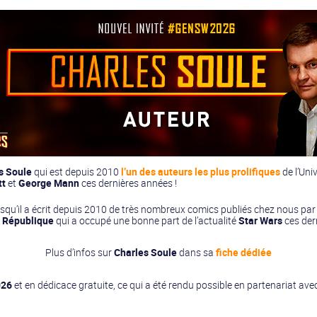
s Soule
qui est depuis 2010
l’un des auteurs les plus prolifiques
de l’Un
tt
et
George Mann
ces dernières années !
isqu’il a écrit depuis 2010 de très nombreux comics publiés chez nous pa
 République
qui a occupé une bonne part de l’actualité
Star Wars
ces der
Plus d’infos sur
Charles Soule
dans sa
fiche dédiée
026
et en dédicace gratuite, ce qui a été rendu possible en partenariat av