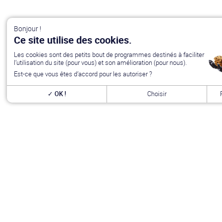
Bonjour !
Ce site utilise des cookies.
Les cookies sont des petits bout de programmes destinés à faciliter
l’utilisation du site (pour vous) et son amélioration (pour nous).
Est-ce que vous êtes d’accord pour les autoriser ?
OK !
Choisir
Générations Star Wars
est depuis
27
ans la référence en matière
de convention Star Wars. Nous accueillons chaque année
plus de
10 000 visiteurs sur un week end complet
(autour du 4 mai – May
the Four-th…) dans une ambiance familiale grâce à notre
entrée
gratuite
. Venez vous amuser,
changer de galaxie
, rencontrer les
vrais acteurs
de la saga, des
artistes exceptionnels, des
commerçants passionnés
et une équipe bénévole alliant
convivialité, bonne humeur et passion. A très bientôt !