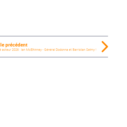
cle précédent
té acteur 2026 : Ian McElhinney - Général Dodonna et Barristan Selmy !