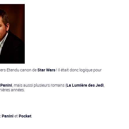
ivers Etendu canon de
Star Wars
! Il était donc logique pour
r
Panini
, mais aussi plusieurs romans (
La Lumière des Jedi
,
nières années.
ec
Panini
et
Pocket
.