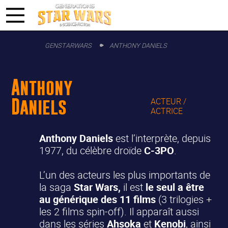
GENSTARWARS
ANTHONY DANIELS
Anthony
Daniels
ACTEUR /
ACTRICE
Anthony Daniels
est l’interprète, depuis
1977, du célèbre droïde
C-3PO
.
L’un des acteurs les plus importants de
la saga
Star Wars,
il est
le seul a être
au générique des 11 films
(3 trilogies +
les 2 films spin-off). Il apparaît aussi
dans les séries
Ahsoka
et
Kenobi
, ainsi