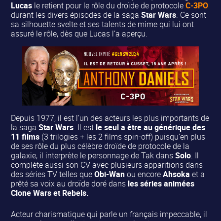
Lucas
le retient pour le rôle du droïde de protocole
C-3PO
durant les divers épisodes de la saga
Star Wars
. Ce sont
sa silhouette svelte et ses talents de mime qui lui ont
assuré le rôle, dès que Lucas l’a aperçu.
Depuis 1977, il est l’un des acteurs les plus importants de
la saga
Star Wars
. Il est
le seul a être au générique des
11 films
(3 trilogies + les 2 films spin-off) puisqu’en plus
de ses rôle du plus célèbre droïde de protocole de la
galaxie, il interprète le personnage de Tak dans
Solo
. Il
complète aussi son CV avec plusieurs apparitions dans
des séries TV telles que
Obi-Wan
ou encore
Ahsoka
et a
prêté sa voix au droïde doré dans
les séries animées
Clone Wars et Rebels.
Acteur charismatique qui parle un français impeccable, il