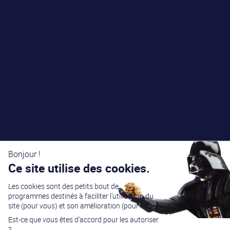
Bonjour !
Ce site utilise des cookies.
Les cookies sont des petits bout de
programmes destinés à faciliter l’utilisation du
site (pour vous) et son amélioration (pour nous).
Est-ce que vous êtes d’accord pour les autoriser
?