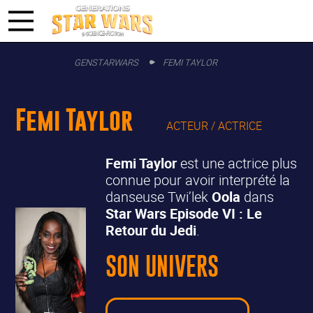
GENSTARWARS
FEMI TAYLOR
Femi Taylor
ACTEUR / ACTRICE
Femi Taylor
est une actrice plus
connue pour avoir interprété la
danseuse Twi’lek
Oola
dans
Star Wars Episode VI : Le
Retour du Jedi
.
SON UNIVERS