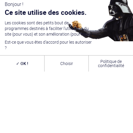
Bonjour !
Ce site utilise des cookies.
Les cookies sont des petits bout de
programmes destinés à faciliter l’utilisation du
site (pour vous) et son amélioration (pour nous).
Est-ce que vous êtes d’accord pour les autoriser
?
Politique de
OK !
Choisir
confidentialité
Générations Star Wars
est depuis
27
ans la référence
en matière de convention Star Wars. Nous accueillons
chaque année
plus de 10 000 visiteurs sur un week
end complet
(autour du 4 mai – May the Four-th…)