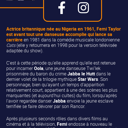
Actrice britannique née au Nigeria en 1961,
Femi Taylor
est avant tout une danseuse accomplie qui lance
sa
carrière
en 1981 dans la comédie musicale londonienne
Cats
(elle y retournera en 1998 pour la version télévisée
adaptée du show).
C’est à cette période qu’elle apprend qu’elle est retenue
pour incarner
Oola
, une jeune danseuse Twi’lek
prisonnière du baron du crime
Jabba le Hutt
dans le
dernier volet de la trilogie mythique
Star Wars
. Son
personnage, bien qu’ayant un temps d’apparition
relativement court, appartient à une des scènes les plus
marquantes (et aujourd’hui cultes) du film, lorsqu’après
l’avoir regardée danser
Jabba
envoie la jeune esclave
terrifiée se faire dévorer par son Rancor.
Après plusieurs seconds rôles dans divers films au
cinéma et à la télévision,
Femi
endosse à nouveau le