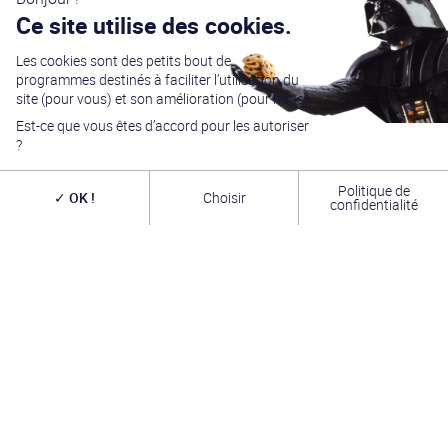
Ce site utilise des cookies.
Les cookies sont des petits bout de
programmes destinés à faciliter l’utilisation du
site (pour vous) et son amélioration (pour nous).
Est-ce que vous êtes d’accord pour les autoriser
?
Politique de
OK !
Choisir
confidentialité
Générations Star Wars
est depuis
27
ans la référence
en matière de convention Star Wars. Nous accueillons
chaque année
plus de 10 000 visiteurs sur un week
end complet
(autour du 4 mai – May the Four-th…)
dans une ambiance familiale grâce à notre
entrée