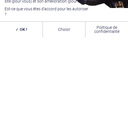
site (pour vous) et son amélioration (pour nous).
Est-ce que vous êtes d’accord pour les autoriser
?
Politique de
OK !
Choisir
confidentialité
Générations Star Wars
est depuis
27
ans la référence
en matière de convention Star Wars. Nous accueillons
chaque année
plus de 10 000 visiteurs sur un week
end complet
(autour du 4 mai – May the Four-th…)
dans une ambiance familiale grâce à notre
entrée
gratuite
. Venez vous amuser,
changer de galaxie
,
rencontrer les
vrais acteurs
de la saga, des
artistes
exceptionnels, des commerçants passionnés
et une
équipe bénévole alliant convivialité, bonne humeur et
passion. A très bientôt !
INFOS PRATIQUES