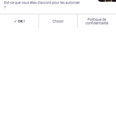
Est-ce que vous êtes d’accord pour les autoriser
?
Politique de
OK !
Choisir
confidentialité
Générations Star Wars
est depuis
27
ans la référence
en matière de convention Star Wars. Nous accueillons
chaque année
plus de 10 000 visiteurs sur un week
end complet
(autour du 4 mai – May the Four-th…)
dans une ambiance familiale grâce à notre
entrée
gratuite
. Venez vous amuser,
changer de galaxie
,
rencontrer les
vrais acteurs
de la saga, des
artistes
exceptionnels, des commerçants passionnés
et une
équipe bénévole alliant convivialité, bonne humeur et
passion. A très bientôt !
INFOS PRATIQUES
TROMBINOSCOPE