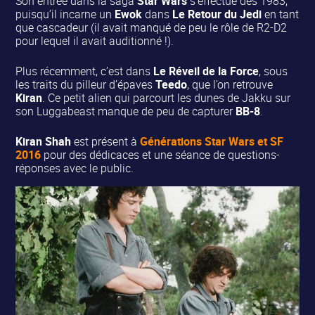
Son entrée dans la saga
Star Wars
s’effectue dès 1983,
puisqu’il incarne un
Ewok
dans
Le Retour du Jedi
en tant
que cascadeur (il avait manqué de peu le rôle de R2-D2
pour lequel il avait auditionné !).
Plus récemment, c’est dans
Le Réveil de la Force
, sous
les traits du pilleur d’épaves
Teedo
, que l’on retrouve
Kiran
. Ce petit alien qui parcourt les dunes de Jakku sur
son Luggabeast manque de peu de capturer
BB-8
.
Kiran Shah
est présent à
Générations Star Wars et SF
2016
pour des dédicaces et une séance de questions-
réponses avec le public.