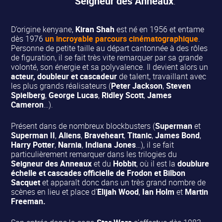
Seigneur des Anneaux
.
D’origine kenyane,
Kiran Shah
est né en 1956 et entame
dès 1976
un incroyable parcours cinématographique
.
Personne de petite taille au départ cantonnée à des rôles
de figuration, il se fait très vite remarquer par sa grande
volonté, son énergie et sa polyvalence. Il devient alors un
acteur, doubleur et cascadeur
de talent, travaillant avec
les plus grands réalisateurs (
Peter Jackson
,
Steven
Spielberg
,
George Lucas
,
Ridley Scott
,
James
Cameron
…).
Présent dans de nombreux blockbusters (
Superman
et
Superman II
,
Aliens
,
Braveheart
,
Titanic
,
James Bond
,
Harry Potter
,
Narnia
,
Indiana Jones
…), il se fait
particulièrement remarquer dans les trilogies du
Seigneur des Anneaux
et du
Hobbit
, où il est la
doublure
échelle et cascades officielle de Frodon et Bilbon
Sacquet
et apparaît donc dans un très grand nombre de
scènes en lieu et place d’
Elijah Wood
,
Ian Holm
et
Martin
Freeman.