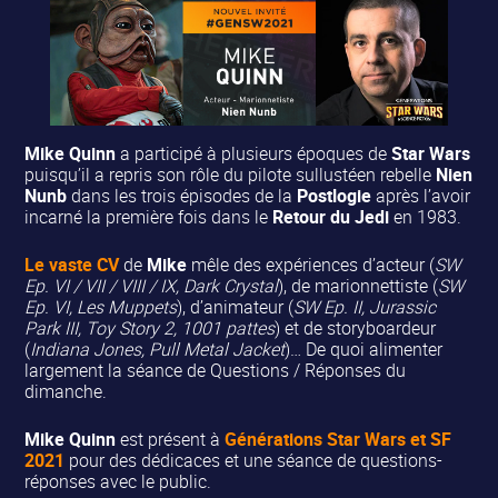
Mike Quinn
a participé à plusieurs époques de
Star Wars
puisqu’il a repris son rôle du pilote sullustéen rebelle
Nien
Nunb
dans les trois épisodes de la
Postlogie
après l’avoir
incarné la première fois dans le
Retour du Jedi
en 1983.
Le vaste CV
de
Mike
mêle des expériences d’acteur (
SW
Ep. VI / VII / VIII / IX, Dark Crystal
), de marionnettiste (
SW
Ep. VI, Les Muppets
), d’animateur (
SW Ep. II, Jurassic
Park III, Toy Story 2, 1001 pattes
) et de storyboardeur
(
Indiana Jones, Pull Metal Jacket
)… De quoi alimenter
largement la séance de Questions / Réponses du
dimanche.
Mike Quinn
est présent à
Générations Star Wars et SF
2021
pour des dédicaces et une séance de questions-
réponses avec le public.