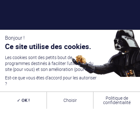
Bonjour !
Ce site utilise des cookies.
Les cookies sont des petits bout de
programmes destinés à faciliter l’utilisation du
site (pour vous) et son amélioration (pour nous).
Est-ce que vous êtes d’accord pour les autoriser
?
Politique de
OK !
Choisir
confidentialité
Générations Star Wars
est depuis
27
ans la référence
en matière de convention Star Wars. Nous accueillons
chaque année
plus de 10 000 visiteurs sur un week
end complet
(autour du 4 mai – May the Four-th…)