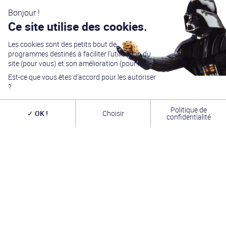
Bonjour !
Ce site utilise des cookies.
Les cookies sont des petits bout de
programmes destinés à faciliter l’utilisation du
site (pour vous) et son amélioration (pour nous).
Est-ce que vous êtes d’accord pour les autoriser
?
Politique de
OK !
Choisir
confidentialité
Générations Star Wars
est depuis
27
ans la référence
en matière de convention Star Wars. Nous accueillons
chaque année
plus de 10 000 visiteurs sur un week
end complet
(autour du 4 mai – May the Four-th…)
dans une ambiance familiale grâce à notre
entrée
gratuite
. Venez vous amuser,
changer de galaxie
,