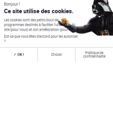
Bonjour !
Ce site utilise des cookies.
Les cookies sont des petits bout de
programmes destinés à faciliter l’utilisation du
site (pour vous) et son amélioration (pour nous).
Est-ce que vous êtes d’accord pour les autoriser
?
Politique de
OK !
Choisir
confidentialité
Générations Star Wars
est depuis
27
ans la référence
en matière de convention Star Wars. Nous accueillons
chaque année
plus de 10 000 visiteurs sur un week
end complet
(autour du 4 mai – May the Four-th…)
dans une ambiance familiale grâce à notre
entrée
gratuite
. Venez vous amuser,
changer de galaxie
,
rencontrer les
vrais acteurs
de la saga, des
artistes
exceptionnels, des commerçants passionnés
et une
équipe bénévole alliant convivialité, bonne humeur et
passion. A très bientôt !
INFOS PRATIQUES