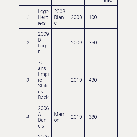
Logo
2008
1
Hérit
Blan
2008
100
iers
c
2009
D
2
2009
350
Loga
n
20
ans
Empi
3
re
2010
430
Strik
es
Back
2006
A
Marr
4
2010
380
Dani
on
els
2006