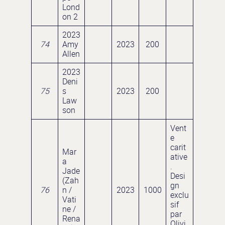
Lond
on 2
2023
74
Amy
2023
200
Allen
2023
Deni
75
s
2023
200
Law
son
Vent
e
carit
Mar
ative
a
.
Jade
Desi
(Zah
gn
76
n /
2023
1000
exclu
Vati
sif
ne /
par
Rena
Olivi