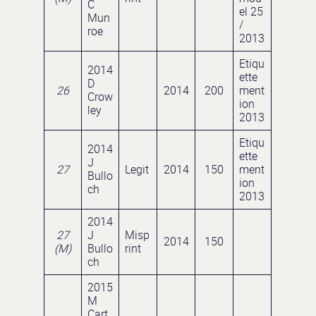
C
el 25
Mun
/
roe
2013
Etiqu
2014
ette
D
26
2014
200
ment
Crow
ion
ley
2013
Etiqu
2014
ette
J
27
Legit
2014
150
ment
Bullo
ion
ch
2013
2014
27
J
Misp
2014
150
(M)
Bullo
rint
ch
2015
M
Cart