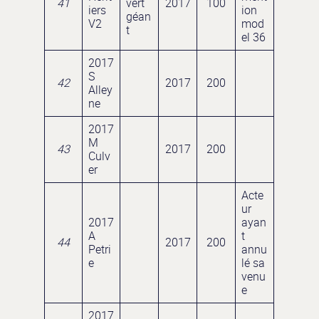
41
vert
2017
100
iers
ion
géan
V2
mod
t
el 36
2017
S
42
2017
200
Alley
ne
2017
M
43
2017
200
Culv
er
Acte
ur
2017
ayan
A
t
44
2017
200
Petri
annu
e
lé sa
venu
e
2017