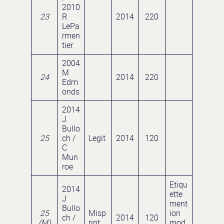
2010
23
R
2014
220
LePa
rmen
tier
2004
M
24
2014
220
Edm
onds
2014
J
Bullo
25
ch /
Legit
2014
120
C
Mun
roe
Etiqu
2014
ette
J
ment
Bullo
25
Misp
ion
ch /
2014
120
(M)
rint
mod