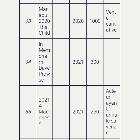
Mar
Vent
abu
e
63
2020
2020
1000
carit
The
ative
Child
In
Mem
oria
64
m
2021
300
Dave
Prow
se
Acte
ur
2021
ayan
A
t
65
MacI
2021
250
annu
nnes
lé sa
s
venu
e