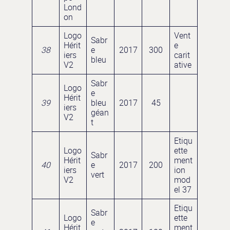
Lond
on
Logo
Vent
Sabr
Hérit
e
38
e
2017
300
iers
carit
bleu
V2
ative
Sabr
Logo
e
Hérit
39
bleu
2017
45
iers
géan
V2
t
Etiqu
Logo
ette
Sabr
Hérit
ment
40
e
2017
200
iers
ion
vert
V2
mod
el 37
Etiqu
Sabr
Logo
ette
e
Hérit
ment