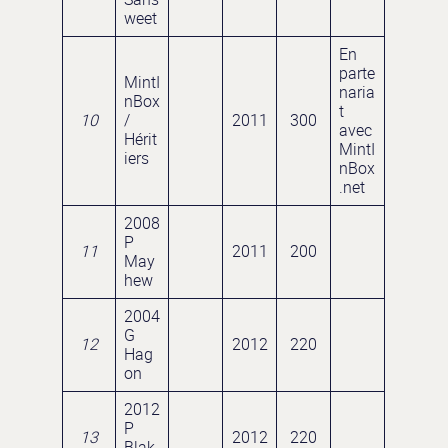
weet
En
parte
MintI
naria
nBox
t
10
/
2011
300
avec
Hérit
MintI
iers
nBox
.net
2008
P
11
2011
200
May
hew
2004
G
12
2012
220
Hag
on
2012
P
13
2012
220
Blak