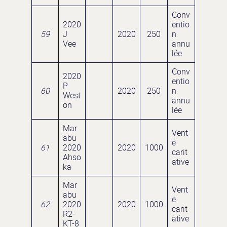
Conv
2020
entio
59
J
2020
250
n
Vee
annu
lée
Conv
2020
entio
P
60
2020
250
n
West
annu
on
lée
Mar
Vent
abu
e
61
2020
2020
1000
carit
Ahso
ative
ka
Mar
Vent
abu
e
62
2020
2020
1000
carit
R2-
ative
KT-8