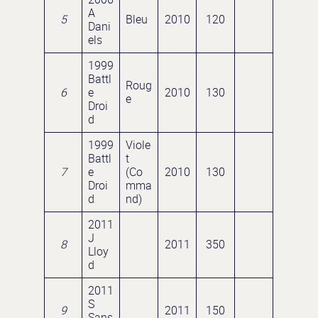
A
5
Bleu
2010
120
Dani
els
1999
Battl
Roug
6
e
2010
130
e
Droi
d
1999
Viole
Battl
t
7
e
(Co
2010
130
Droi
mma
d
nd)
2011
J
8
2011
350
Lloy
d
2011
S
9
2011
150
Sans