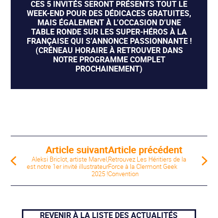
CES 5 INVITÉS SERONT PRÉSENTS TOUT LE
WEEK-END POUR DES
DÉDICACES GRATUITES
,
MAIS ÉGALEMENT À L’OCCASION D’
UNE
TABLE RONDE SUR LES SUPER-HÉROS À LA
FRANÇAISE
QUI S’ANNONCE PASSIONNANTE !
(CRÉNEAU HORAIRE À RETROUVER DANS
NOTRE PROGRAMME COMPLET
PROCHAINEMENT)
Article suivant
Article précédent
Aleksi Briclot, artiste Marvel,
Retrouvez Les Héritiers de la
est notre 1er invité illustrateur
Force à la Clermont Geek
2025 !
Convention
REVENIR À LA LISTE DES ACTUALITÉS