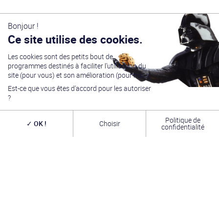
Bonjour !
Ce site utilise des cookies.
Les cookies sont des petits bout de
programmes destinés à faciliter l’utilisation du
site (pour vous) et son amélioration (pour nous).
Est-ce que vous êtes d’accord pour les autoriser
?
Politique de
OK !
Choisir
confidentialité
Générations Star Wars
est depuis
27
ans la référence
en matière de convention Star Wars. Nous accueillons
chaque année
plus de 10 000 visiteurs sur un week
end complet
(autour du 4 mai – May the Four-th…)
dans une ambiance familiale grâce à notre
entrée
gratuite
. Venez vous amuser,
changer de galaxie
,
rencontrer les
vrais acteurs
de la saga, des
artistes
exceptionnels, des commerçants passionnés
et une
équipe bénévole alliant convivialité, bonne humeur et
passion. A très bientôt !
INFOS PRATIQUES