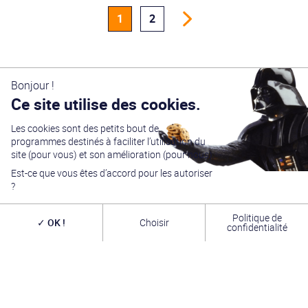
1
2
Bonjour !
Ce site utilise des cookies.
Les cookies sont des petits bout de
programmes destinés à faciliter l’utilisation du
site (pour vous) et son amélioration (pour nous).
Générations Star Wars
est depuis
27
ans la référence
en matière de convention Star Wars. Nous accueillons
Est-ce que vous êtes d’accord pour les autoriser
chaque année
plus de 10 000 visiteurs sur un week
?
end complet
(autour du 4 mai – May the Four-th…)
dans une ambiance familiale grâce à notre
entrée
gratuite
. Venez vous amuser,
changer de galaxie
,
Politique de
rencontrer les
vrais acteurs
de la saga, des
artistes
OK !
Choisir
confidentialité
exceptionnels, des commerçants passionnés
et une
équipe bénévole alliant convivialité, bonne humeur et
passion. A très bientôt !
INFOS PRATIQUES
TROMBINOSCOPE