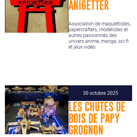
ANIGETTER
Association de maquettistes,
papercrafters, modélistes et
autres passionnés des
univers anime, manga, sci-fi
et jeux vidéo.
30 octobre 2025
LES CHUTES DE
BOIS DE PAPY
GROGNON