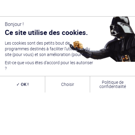
Bonjour !
Ce site utilise des cookies.
Les cookies sont des petits bout de
programmes destinés à faciliter l’utilisation du
site (pour vous) et son amélioration (pour nous).
Est-ce que vous êtes d’accord pour les autoriser
?
Politique de
OK !
Choisir
confidentialité
Générations Star Wars
est depuis
27
ans la référence
en matière de convention Star Wars. Nous accueillons
chaque année
plus de 10 000 visiteurs sur un week
end complet
(autour du 4 mai – May the Four-th…)
dans une ambiance familiale grâce à notre
entrée
gratuite
. Venez vous amuser,
changer de galaxie
,
rencontrer les
vrais acteurs
de la saga, des
artistes
exceptionnels, des commerçants passionnés
et une
équipe bénévole alliant convivialité, bonne humeur et
passion. A très bientôt !