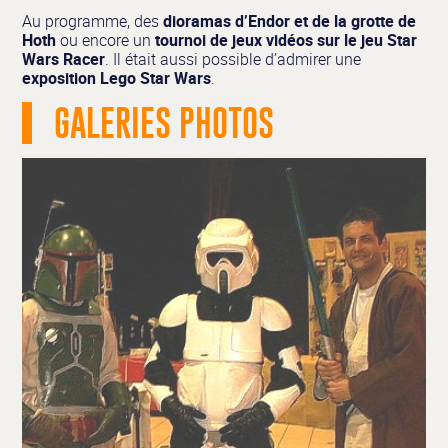
Au programme, des
dioramas d’Endor et de la grotte de
Hoth
ou encore un
tournoi de jeux vidéos sur le jeu Star
Wars Racer
. Il était aussi possible d’admirer une
exposition Lego Star Wars
.
GALERIES PHOTOS