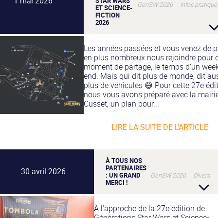
1 mai 2026
STAR WARS
GenSW 2026 Infos pratique
ET SCIENCE-
FICTION
2026
Les années passées et vous venez de p
en plus nombreux nous rejoindre pour 
moment de partage, le temps d’un wee
end. Mais qui dit plus de monde, dit au
plus de véhicules 😅 Pour cette 27e édit
nous vous avons préparé avec la mairi
Cusset, un plan pour...
LIRE LA SUITE DE L'ARTICLE
À TOUS NOS
PARTENAIRES
30 avril 2026
: UN GRAND
GenSW 2026 Divers
MERCI !
À l’approche de la 27e édition de
Générations Star Wars et Science-