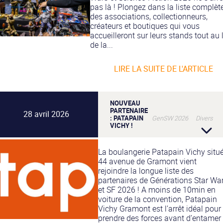
pas là ! Plongez dans la liste complèt
des associations, collectionneurs,
créateurs et boutiques qui vous
accueilleront sur leurs stands tout au
de la...
LIRE LA SUITE DE L'ARTICLE
NOUVEAU
PARTENAIRE
28 avril 2026
: PATAPAIN
GenSW 2026 Divers
VICHY !
La boulangerie Patapain Vichy situ
44 avenue de Gramont vient
rejoindre la longue liste des
partenaires de Générations Star Wa
et SF 2026 ! A moins de 10min en
voiture de la convention, Patapain
Vichy Gramont est l’arrêt idéal pour
prendre des forces avant d’entamer