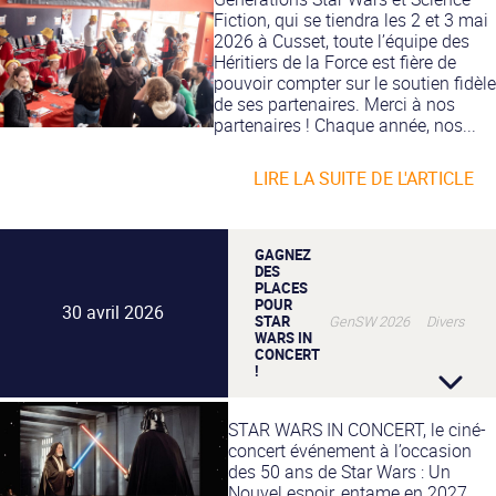
Fiction, qui se tiendra les 2 et 3 mai
2026 à Cusset, toute l’équipe des
Héritiers de la Force est fière de
pouvoir compter sur le soutien fidèle
de ses partenaires. Merci à nos
partenaires ! Chaque année, nos...
LIRE LA SUITE DE L'ARTICLE
GAGNEZ
DES
PLACES
POUR
30 avril 2026
STAR
GenSW 2026 Divers
WARS IN
CONCERT
!
STAR WARS IN CONCERT, le ciné-
concert événement à l’occasion
des 50 ans de Star Wars : Un
Nouvel espoir, entame en 2027