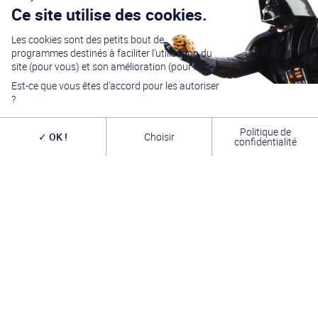
Ce site utilise des cookies.
Les cookies sont des petits bout de
programmes destinés à faciliter l’utilisation du
site (pour vous) et son amélioration (pour nous).
Est-ce que vous êtes d’accord pour les autoriser
?
Politique de
OK !
Choisir
confidentialité
Générations Star Wars
est depuis
27
ans la référence
en matière de convention Star Wars. Nous accueillons
chaque année
plus de 10 000 visiteurs sur un week
end complet
(autour du 4 mai – May the Four-th…)
dans une ambiance familiale grâce à notre
entrée
gratuite
. Venez vous amuser,
changer de galaxie
,
rencontrer les
vrais acteurs
de la saga, des
artistes
exceptionnels, des commerçants passionnés
et une
équipe bénévole alliant convivialité, bonne humeur et
passion. A très bientôt !