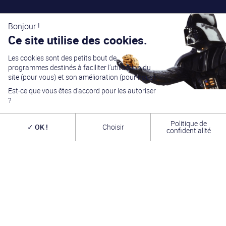
Bonjour !
Ce site utilise des cookies.
Les cookies sont des petits bout de
programmes destinés à faciliter l’utilisation du
site (pour vous) et son amélioration (pour nous).
Est-ce que vous êtes d’accord pour les autoriser
?
Politique de
OK !
Choisir
confidentialité
Générations Star Wars
est depuis
27
ans la référence
en matière de convention Star Wars. Nous accueillons
chaque année
plus de 10 000 visiteurs sur un week
end complet
(autour du 4 mai – May the Four-th…)
dans une ambiance familiale grâce à notre
entrée
gratuite
. Venez vous amuser,
changer de galaxie
,
rencontrer les
vrais acteurs
de la saga, des
artistes
exceptionnels, des commerçants passionnés
et une
équipe bénévole alliant convivialité, bonne humeur et