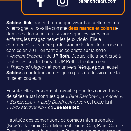
sabinerichart.com
Sabine Rich
, franco-britannique vivant actuellement en
Allemagne, a travaillé comme
dessinatrice et colorist
e
dans des domaines aussi variés que les livres pour
enfants, les magazines et les jeux vidéo. Elle a
commencé sa carrière professionnelle dans le monde du
comics en 2011 en tant que coloriste sur la série
«
Ancient Dreams
» de
JP Roth
. Depuis, elle a participé à
toutes les productions de JP Roth, et notamment à
«
Theory of Magic
» et son univers féérique pour lequel
Sabine
a contribué au design en plus du dessin et de la
mise en couleurs !
Ensuite, elle a également travaillé pour des couvertures
de séries aussi connues que «
Blue Rainbow
», «
Aspen
»,
«
Zenescope
», «
Lady Death Universe
» et l’excellent
«
Lady Mechanika
» de
Joe Benitez
.
Habituée des conventions de comics internationales
(New York Comic Con, Montréal Comic Con, Paric Comics