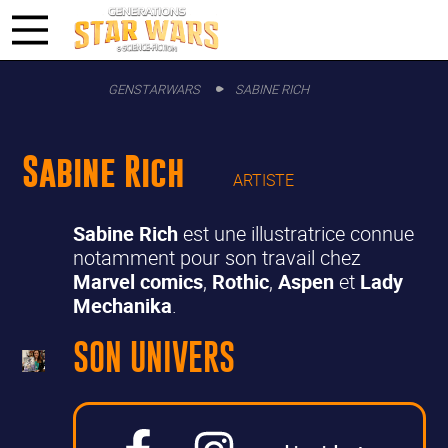
GENSTARWARS
SABINE RICH
Sabine Rich
ARTISTE
Sabine Rich
est une illustratrice connue
notamment pour son travail chez
Marvel comics
,
Rothic
,
Aspen
et
Lady
Mechanika
.
SON UNIVERS