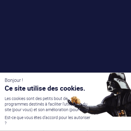
Bonjour !
Ce site utilise des cookies.
Les cookies sont des petits bout de
programmes destinés à faciliter l’utilisation du
site (pour vous) et son amélioration (pour nous).
Est-ce que vous êtes d’accord pour les autoriser
?