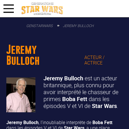
GENSTARWARS
JEREMY BULLOCH
Jeremy
Bulloch
ACTEUR /
ACTRICE
Jeremy Bulloch
est un acteur
britannique, plus connu pour
avoir interprété le chasseur de
primes
Boba Fett
dans les
épisodes V et VI de
Star Wars
.
Jeremy Bulloch
, l’inoubliable interprète de
Boba Fett
dans les épisodes V et VI de
Star Wars
, a une place