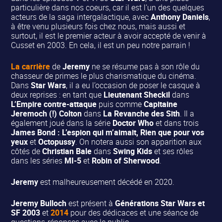
particulière dans nos coeurs, car il est l’un des quelques
acteurs de la saga intergalactique, avec
Anthony Daniels
,
à être venu plusieurs fois chez nous, mais aussi et
surtout, il est le premier acteur à avoir accepté de venir à
Cusset en 2003. En cela, il est un peu notre parrain !
La carrière
de
Jeremy
ne se résume pas à son rôle du
chasseur de primes le plus charismatique du cinéma.
Dans
Star Wars
, il a eu l’occasion de poser le casque à
deux reprises : en tant que
Lieutenant Sheckil
dans
L’Empire contre-attaque
puis comme
Capitaine
Jeremoch (!) Colton
dans
La Revanche des Sith
. Il a
également joué dans la série
Doctor Who
et dans trois
James Bond
: L’espion qui m’aimait, Rien que pour vos
yeux
et
Octopussy
. On notera aussi son apparition aux
côtés de
Christian Bale
dans
Swing Kids
et ses rôles
dans les séries
MI-5
et
Robin of Sherwood
.
Jeremy
est malheureusement décédé en 2020.
Jeremy Bulloch
est présent à
Générations Star Wars et
SF 2003
et
2014
pour des dédicaces et une séance de
questions-réponses avec le public.