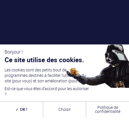
Bonjour !
Ce site utilise des cookies.
Les cookies sont des petits bout de
programmes destinés à faciliter l’utilisation du
site (pour vous) et son amélioration (pour nous).
Est-ce que vous êtes d’accord pour les autoriser
?
Politique de
OK !
Choisir
confidentialité
Générations Star Wars
est depuis
27
ans la référence