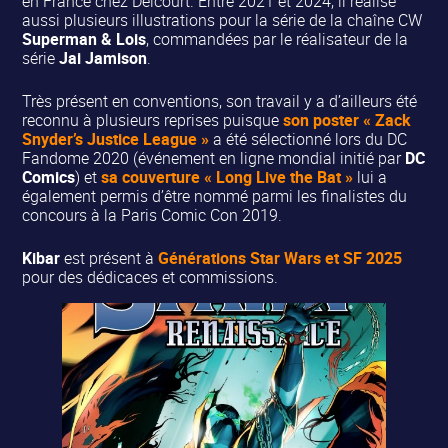
en France chez Delcourt. Entre 2021 et 2024, il réalise
aussi plusieurs illustrations pour la série de la chaîne CW
Superman & Lois
, commandées par le réalisateur de la
série
Jai Jamison
.
Très présent en conventions, son travail y a d’ailleurs été
reconnu à plusieurs reprises puisque
son poster « Zack
Snyder’s Justice League »
a été sélectionné lors du DC
Fandome 2020 (événement en ligne mondial initié par
DC
Comics
) et
sa couverture « Long Live the Bat »
lui a
également permis d’être nommé parmi les finalistes du
concours à la Paris Comic Con 2019.
Kibar
est présent à
Générations Star Wars et SF 2025
pour des dédicaces et commissions.