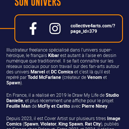
SON UNIVERS
collective4arts.com/?
page_id=379
Illustrateur freelance spécialisé dans l’univers super-
héroïque, le français
Kibar
est autant à l’aise en dessin
numérique que traditionnel. Il se fait connaître sur les
réseaux sociaux pour son travail sur des fan-arts autour
des univers
Marvel
et
DC Comics
et c’est là qu’il est
repéré par
Todd McFarlane
(créateur de
Venom
et
Spawn
).
En France, il a réalisé en 2019 le Draw My Life de
Studio
Danielle
, et plus récemment une affiche pour le projet
Feuille Man
de
McFly et Carlito
avec
Pierre Niney
.
Depuis 2023, il est Cover Artist sur plusieurs titres
Image
Comics
(
Spawn
,
Violator
,
King Spawn
,
Rat City
), publiés