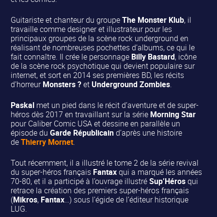
Guitariste et chanteur du groupe
The Monster Klub
, il
travaille comme designer et illustrateur pour les
principaux groupes de la scène rock underground en
réalisant de nombreuses pochettes d’albums, ce qui le
fait connaître. Il crée le personnage
Billy Bastard
, icône
de la scène rock psychotique qui devient populaire sur
internet, et sort en 2014 ses premières BD, les récits
d’horreur
Monsters ?
et
Underground Zombies
.
Paskal
met un pied dans le récit d’aventure et de super-
héros dès 2017 en travaillant sur la série
Morning Star
pour Caliber Comic USA et dessine en parallèle un
épisode du
Garde Républicain
d’après une histoire
de
Thierry Mornet
.
Tout récemment, il a illustré le tome 2 de la série revival
du super-héros français
Fantax
qui a marqué les années
70-80, et il a participé à l’ouvrage illustré
Sup’Héros
qui
retrace la création des premiers super-héros français
(
Mikros
,
Fantax
…) sous l’égide de l’éditeur historique
LUG.