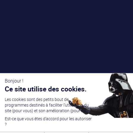
Bonjour !
Ce site utilise des cookies.
Les cookies sont des petits bout de
programmes destinés à faciliter l’utilisation du
site (pour vous) et son amélioration (pour nous).
Est-ce que vous êtes d’accord pour les autoriser
?