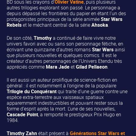
BD sous les crayons d’
Olivier Vatine
, puis plusieurs
autres trilogies explorant son passé. Le personnage a
depuis dépassé les frontières du papier en étant l’un des
protagonistes principaux de la série animée
Star Wars
Rebels
et le méchant central de la série
Ahsoka
.
De son côté,
Timothy
a continué de faire vivre notre
univers favori avec ou sans son personnage fétiche, en
écrivant une quinzaine d’autres romans
Star Wars
ainsi
que plusieurs nouvelles et quelques comics. Il est le
créateur d’autres personnages de l’Univers Etendu très
appréciés comme
Mara Jade
et
Gilad Pellaeon
.
Il est aussi un auteur prolifique de science-fiction en
général : il est notamment à l’origine de la populaire
Trilogie du Conquérant
qui traite d’une guerre contre une
espèce extra-terrestre aux vaisseaux spatiaux
apparemment indestructibles et pouvant rester sous la
forme d’esprit après la mort. L’une de ses nouvelles,
Cascade Point
, a remporté le prestigieux Prix Hugo en
1984.
Timothy Zahn
était présent à
Générations Star Wars et