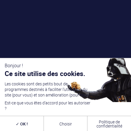
Bonjour !
Ce site utilise des cookies.
Les cookies sont des petits bout de
programmes destinés à faciliter l’utilisation du
site (pour vous) et son amélioration (pour nous).
Est-ce que vous êtes d’accord pour les autoriser
?
Politique de
OK !
Choisir
confidentialité