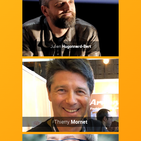
Découvrir
Julien
Hugonnard-Bert
Auteur / Autrice
Découvrir
Thierry
Mornet
Artiste