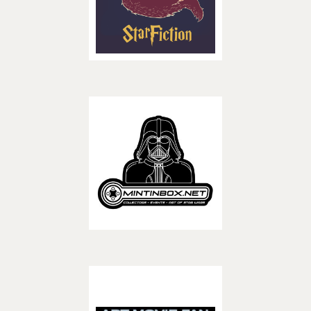
– ASSOCIATIONS –
Découvrir
Mintinbox
– CREATEURS –
Découvrir
Art Movie Fan