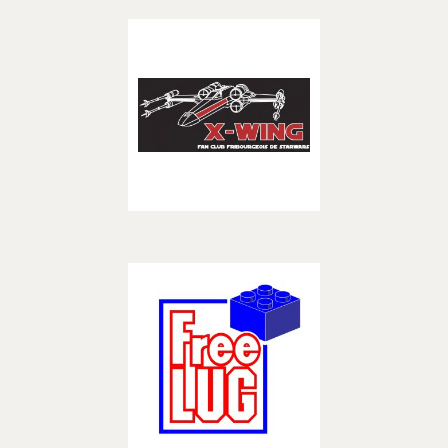
X-Wing Fribourg
– CREATEURS –
Découvrir
FreeLUG