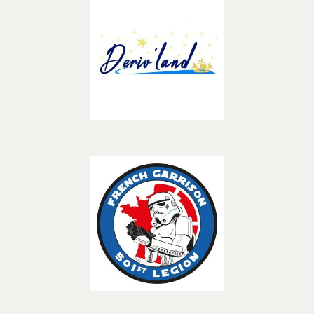
– ASSOCIATIONS –
501st Legion French
Découvrir
Garrison
– ASSOCIATIONS –
Découvrir