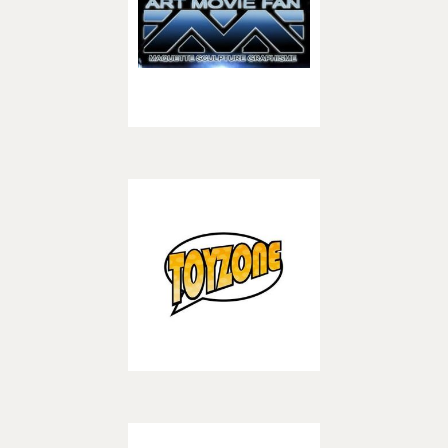
– BOUTIQUES –
Découvrir
Toyzone
– –
Star Alliance Rhône
Découvrir
Squadron