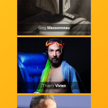
Découvrir
Greg
Massonneau
Artiste
Découvrir
Thierry
Vivien
Artiste