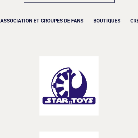
ASSOCIATION ET GROUPES DE FANS
BOUTIQUES
CR
– BOUTIQUES –
Découvrir
Startoys83
– BOUTIQUES –
Découvrir
Dériv’land