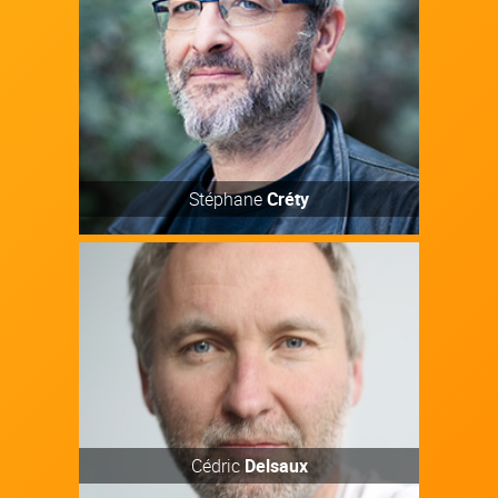
Découvrir
Stéphane
Créty
Artiste
Découvrir
Cédric
Delsaux
Artiste