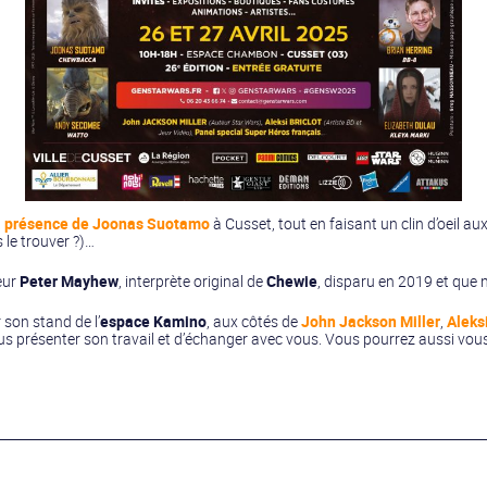
a présence de Joonas Suotamo
à Cusset, tout en faisant un clin d’oeil a
 le trouver ?)…
teur
Peter Mayhew
, interprète original de
Chewie
, disparu en 2019 et que
 son stand de l’
espace Kamino
, aux côtés de
John Jackson Miller
,
Aleksi
us présenter son travail et d’échanger avec vous. Vous pourrez aussi vous y