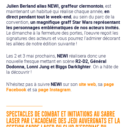
Julien Berland alias NEWI, graffeur clermontois
, est
maintenant un habitué qui réalise chaque année,
en
direct pendant tout le week-end
, au sein du parc de la
convention,
un magnifique graff Star Wars représentant
les personnages emblématiques de nos acteurs invités.
Le dimanche à la fermeture des portes, l’oeuvre reçoit les
signatures des acteurs et vous pourrez l’admirer décorant
les allées de notre édition suivante !
Les 2 et 3 mai prochains,
NEWI
réalisera donc une
nouvelle fresque mettant en scène
R2-D2, Général
Dodonna, Lonni Jung et Biggs Darklighter
. On a hâte de
la découvrir !
N’hésitez pas à suivre
NEWI
sur son
site web
, sa
page
Facebook
et sa
page Instagram
.
SPECTACLES DE COMBAT ET INITIATIONS AU SABRE
LASER PAR L’ACADÉMIE DES JEDI AUVERGNATS ET LA