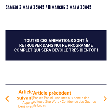
Samedi 2 mai à 15h45 / Dimanche 3 mai à 13h45
TOUTES CES ANIMATIONS SONT À
RETROUVER DANS NOTRE
PROGRAMME
COMPLET
QUI SERA DÉVOILÉ TRÈS BIENTÔT !
Article
Article précédent
suivant
Pocket, Panini : Assistez aux panels des
éditeurs Star Wars - Conférence des Guerres
Appel à
de Lucas
Bénévoles