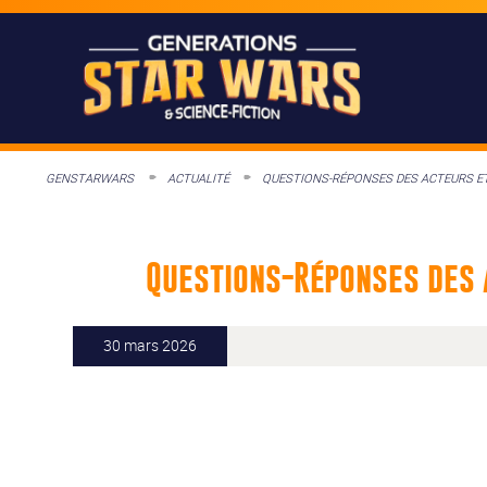
GENSTARWARS
ACTUALITÉ
QUESTIONS-RÉPONSES DES ACTEURS E
Questions-Réponses des 
30 mars 2026