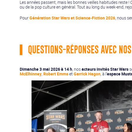
Les années passent, mais les bonnes veilles habitudes reste ! 
ou de la pop culture en général. Tout au long du week-end, rej
Pour
Génération Star Wars et Science-Fiction 2026
, nous se
QUESTIONS-RÉPONSES AVEC NOS
Dimanche 3 mai 2026 à 14 h
, nos
acteurs invités Star Wars
s
McElhinney
,
Robert Emms
et
Garrick Hagon
, à l’
espace Must