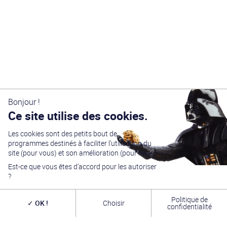
Bonjour !
Ce site utilise des cookies.
Les cookies sont des petits bout de
programmes destinés à faciliter l’utilisation du
site (pour vous) et son amélioration (pour nous).
Est-ce que vous êtes d’accord pour les autoriser
Générations Star Wars
est depuis
27
ans la référence
?
en matière de convention Star Wars. Nous accueillons
chaque année
plus de 10 000 visiteurs sur un week
end complet
(autour du 4 mai – May the Four-th…)
Politique de
OK !
Choisir
dans une ambiance familiale grâce à notre
entrée
confidentialité
gratuite
. Venez vous amuser,
changer de galaxie
,
rencontrer les
vrais acteurs
de la saga, des
artistes