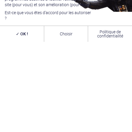
site (pour vous) et son amélioration (pour nous).
Est-ce que vous êtes d’accord pour les autoriser
?
Politique de
OK !
Choisir
confidentialité
Générations Star Wars
est depuis
27
ans la référence
en matière de convention Star Wars. Nous accueillons
chaque année
plus de 10 000 visiteurs sur un week
end complet
(autour du 4 mai – May the Four-th…)
dans une ambiance familiale grâce à notre
entrée
gratuite
. Venez vous amuser,
changer de galaxie
,
rencontrer les
vrais acteurs
de la saga, des
artistes
exceptionnels, des commerçants passionnés
et une
équipe bénévole alliant convivialité, bonne humeur et
passion. A très bientôt !
INFOS PRATIQUES
TROMBINOSCOPE
FORUM
L’ASSOCIATION