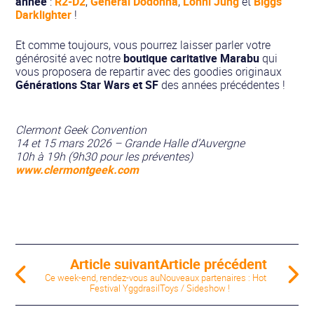
année
:
R2-D2
,
Général Dodonna
,
Lonni Jung
et
Biggs
Darklighter
!
Et comme toujours, vous pourrez laisser parler votre
générosité avec notre
boutique caritative Marabu
qui
vous proposera de repartir avec des goodies originaux
Générations Star Wars
et SF
des années précédentes !
Clermont Geek Convention
14 et 15 mars 2026 – Grande Halle d’Auvergne
10h à 19h (9h30 pour les préventes)
www.clermontgeek.com
Article suivant
Article précédent
Ce week-end, rendez-vous au
Nouveaux partenaires : Hot
Festival Yggdrasil
Toys / Sideshow !