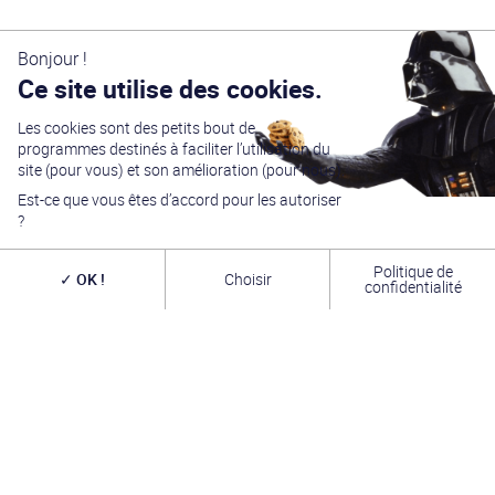
Bonjour !
Ce site utilise des cookies.
Les cookies sont des petits bout de
programmes destinés à faciliter l’utilisation du
site (pour vous) et son amélioration (pour nous).
Est-ce que vous êtes d’accord pour les autoriser
?
Politique de
OK !
Choisir
confidentialité
Générations Star Wars
est depuis
27
ans la référence
en matière de convention Star Wars. Nous accueillons
chaque année
plus de 10 000 visiteurs sur un week
end complet
(autour du 4 mai – May the Four-th…)
dans une ambiance familiale grâce à notre
entrée
gratuite
. Venez vous amuser,
changer de galaxie
,
rencontrer les
vrais acteurs
de la saga, des
artistes
exceptionnels, des commerçants passionnés
et une
équipe bénévole alliant convivialité, bonne humeur et
passion. A très bientôt !
INFOS PRATIQUES