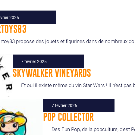
évrier 2025
RTOYS83
artoy83 propose des jouets et figurines dans de nombreux dom
7 février 2025
SKYWALKER VINEYARDS
Et oui il existe même du vin Star Wars ! Il n’est pas 
7 février 2025
POP COLLECTOR
Des Fun Pop, de la popculture, c’est P