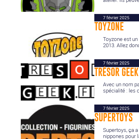
7 février 2025
TOYZONE
Toyzone est un 
2013. Allez donc 
7 février 2025
TRÉSOR GEEK
Avec un nom par
spécialité : les
7 février 2025
SUPERTOYS
Supertoys, ça a 
nippones pour l