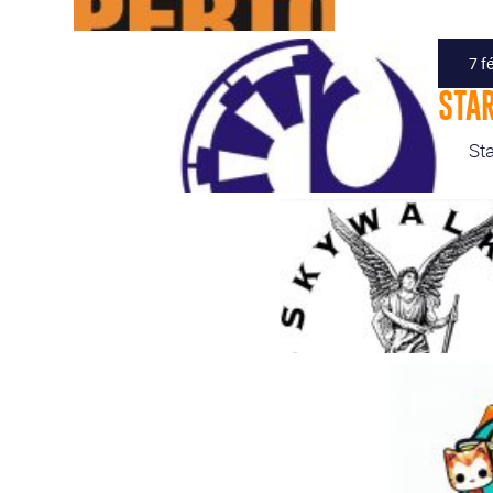
7 f
STA
St