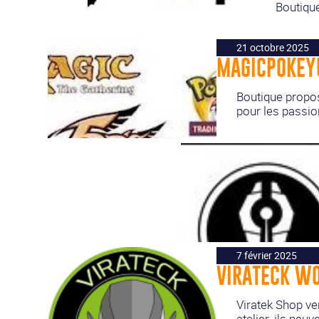
Boutique
21 octobre 2025
MAGICPOKEY
Boutique propos
pour les passio
7 février 2025
VIRATECK W
Viratek Shop ve
atelier. ils peu