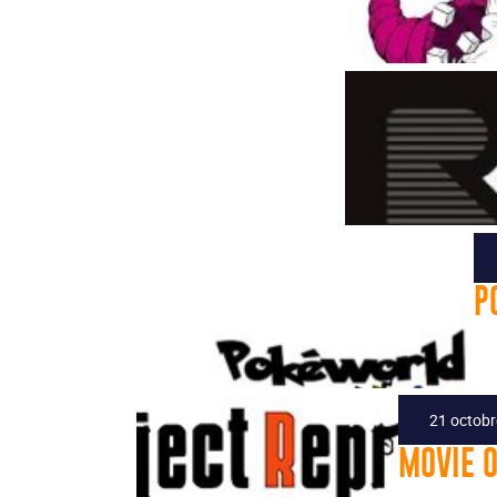
P
21 octob
MOVIE 