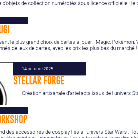
 d’objets de collection numérotés sous licence officielle : le 
UGI
ant le plus grand choix de cartes à jouer : Magic, Pokémon, 
nnés de jeux de cartes, avec les prix les plus bas du marché !
14 octobre 2025
STELLAR FORGE
Création artisanale d’artefacts issus de l’univers S
ORKSHOP
nd des accessoires de cosplay liés à l’univers Star Wars : To
vent être peints ou vendus bruts. Leur site web vous en dira plu