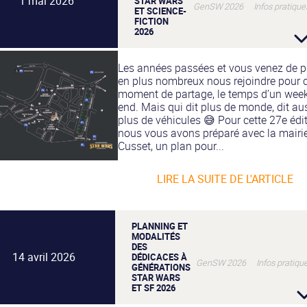
1 mai 2026
STAR WARS
GenSW 2026 Infos pratique
ET SCIENCE-
FICTION
2026
Les années passées et vous venez de p
en plus nombreux nous rejoindre pour 
moment de partage, le temps d’un wee
end. Mais qui dit plus de monde, dit au
plus de véhicules 😅 Pour cette 27e édit
nous vous avons préparé avec la mairi
Cusset, un plan pour...
LIRE LA SUITE DE L'ARTICLE
PLANNING ET
MODALITÉS
DES
14 avril 2026
DÉDICACES À
GenSW 2026 Infos pratiqu
GÉNÉRATIONS
STAR WARS
ET SF 2026