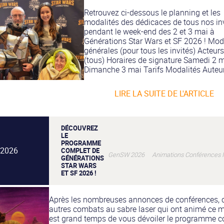
Retrouvez ci-dessous le planning et les
modalités des dédicaces de tous nos in
pendant le week-end des 2 et 3 mai à
Générations Star Wars et SF 2026 ! Mod
générales (pour tous les invités) Acteurs
(tous) Horaires de signature Samedi 2 
Dimanche 3 mai Tarifs Modalités Auteurs
LIRE LA SUITE DE L'ARTICLE
DÉCOUVREZ
LE
PROGRAMME
l 2026
COMPLET DE
GenSW 2026 Animations Conférences In
GÉNÉRATIONS
STAR WARS
ET SF 2026 !
Après les nombreuses annonces de conférences, 
autres combats au sabre laser qui ont animé ce mo
est grand temps de vous dévoiler le programme c