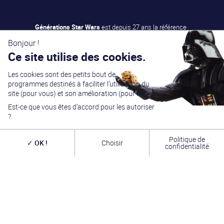
Générations Star Wars
est depuis
27
ans la référence
en matière de convention Star Wars. Nous accueillons
chaque année
plus de 10 000 visiteurs sur un week
Bonjour !
end complet
(autour du 4 mai – May the Four-th…)
Ce site utilise des cookies.
dans une ambiance familiale grâce à notre
entrée
gratuite
. Venez vous amuser,
changer de galaxie
,
rencontrer les
vrais acteurs
de la saga, des
artistes
Les cookies sont des petits bout de
exceptionnels, des commerçants passionnés
et une
programmes destinés à faciliter l’utilisation du
équipe bénévole alliant convivialité, bonne humeur et
site (pour vous) et son amélioration (pour nous).
passion. A très bientôt !
Est-ce que vous êtes d’accord pour les autoriser
INFOS PRATIQUES
?
TROMBINOSCOPE
Politique de
OK !
Choisir
confidentialité
FORUM
L’ASSOCIATION
CONTACT