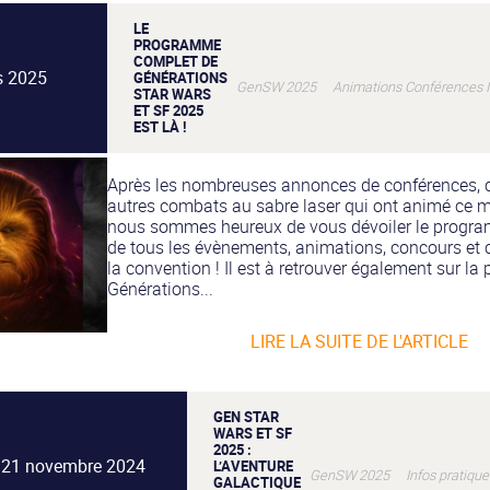
LE
PROGRAMME
COMPLET DE
s 2025
GÉNÉRATIONS
GenSW 2025 Animations Conférences In
STAR WARS
ET SF 2025
EST LÀ !
Après les nombreuses annonces de conférences, 
autres combats au sabre laser qui ont animé ce m
nous sommes heureux de vous dévoiler le progr
de tous les évènements, animations, concours et 
la convention ! Il est à retrouver également sur la
Générations...
LIRE LA SUITE DE L'ARTICLE
GEN STAR
WARS ET SF
2025 :
21 novembre 2024
L’AVENTURE
GenSW 2025 Infos pratique
GALACTIQUE