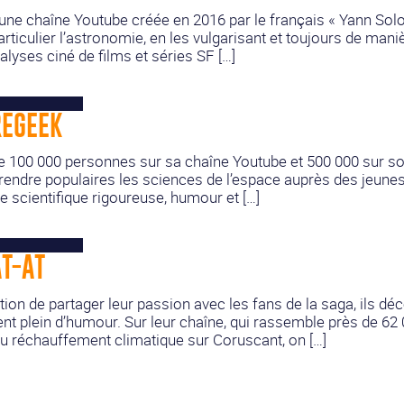
une chaîne Youtube créée en 2016 par le français « Yann Solo 
articulier l’astronomie, en les vulgarisant et toujours de man
yses ciné de films et séries SF […]
REGEEK
de 100 000 personnes sur sa chaîne Youtube et 500 000 sur s
 rendre populaires les sciences de l’espace auprès des jeune
 scientifique rigoureuse, humour et […]
T-AT
ion de partager leur passion avec les fans de la saga, ils dé
ent plein d’humour. Sur leur chaîne, qui rassemble près de 6
du réchauffement climatique sur Coruscant, on […]