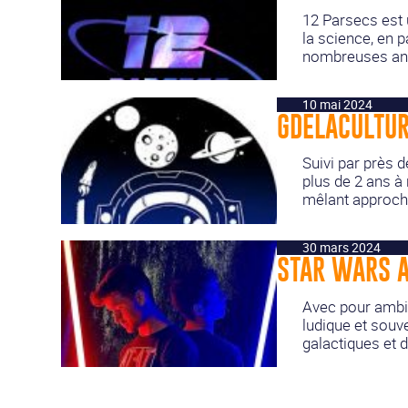
12 Parsecs est 
la science, en p
nombreuses anal
10 mai 2024
GDELACULTU
Suivi par près 
plus de 2 ans à
mêlant approche
30 mars 2024
STAR WARS A
Avec pour ambit
ludique et souv
galactiques et 