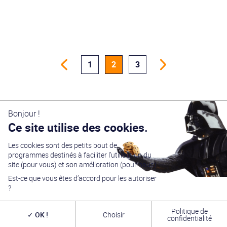
1
2
3
Bonjour !
Ce site utilise des cookies.
Les cookies sont des petits bout de
programmes destinés à faciliter l’utilisation du
site (pour vous) et son amélioration (pour nous).
Générations Star Wars
est depuis
27
ans la référence
en matière de convention Star Wars. Nous accueillons
Est-ce que vous êtes d’accord pour les autoriser
chaque année
plus de 10 000 visiteurs sur un week
?
end complet
(autour du 4 mai – May the Four-th…)
dans une ambiance familiale grâce à notre
entrée
gratuite
. Venez vous amuser,
changer de galaxie
,
Politique de
rencontrer les
vrais acteurs
de la saga, des
artistes
OK !
Choisir
confidentialité
exceptionnels, des commerçants passionnés
et une