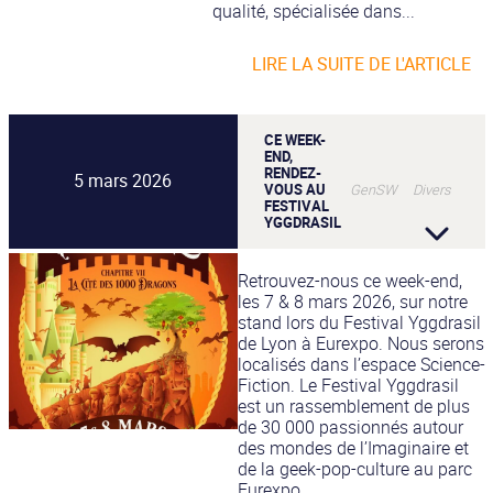
qualité, spécialisée dans...
LIRE LA SUITE DE L'ARTICLE
CE WEEK-
END,
RENDEZ-
5 mars 2026
VOUS AU
GenSW Divers
FESTIVAL
YGGDRASIL
Retrouvez-nous ce week-end,
les 7 & 8 mars 2026, sur notre
stand lors du Festival Yggdrasil
de Lyon à Eurexpo. Nous serons
localisés dans l’espace Science-
Fiction. Le Festival Yggdrasil
est un rassemblement de plus
de 30 000 passionnés autour
des mondes de l’Imaginaire et
de la geek-pop-culture au parc
Eurexpo....