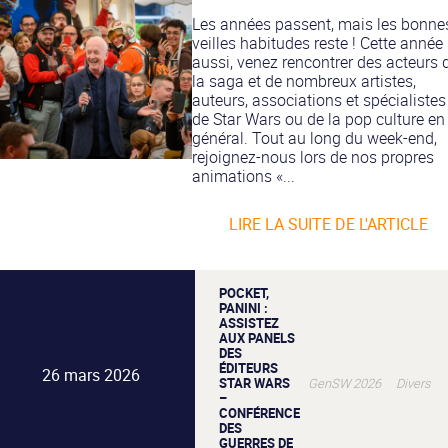
Les années passent, mais les bonne
veilles habitudes reste ! Cette année
aussi, venez rencontrer des acteurs 
la saga et de nombreux artistes,
auteurs, associations et spécialistes
de Star Wars ou de la pop culture en
général. Tout au long du week-end,
rejoignez-nous lors de nos propres
animations «...
LIRE LA SUITE DE L'ARTICLE
POCKET,
PANINI :
ASSISTEZ
AUX PANELS
DES
ÉDITEURS
26 mars 2026
STAR WARS
GenSW 2026 Divers
–
CONFÉRENCE
DES
GUERRES DE