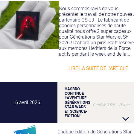
Nous sommes ravis de vous
présenter le travail de notre nouvea
partenaire GS-JJ ! Le fabricant de
goodies personnalisés de haute
qualité nous offre 2 super cadeaux
pour Générations Star Wars et SF
2026 ! D’abord un pin’s Staff réservé
aux membres Héritiers de la Force
actifs pendant le week-end de la...
LIRE LA SUITE DE L'ARTICLE
HASBRO
CONTINUE
L’AVENTURE
16 avril 2026
GÉNÉRATIONS
GenSW 2026 Divers
STAR WARS
ET SCIENCE-
FICTION !
Chaque édition de Générations Star