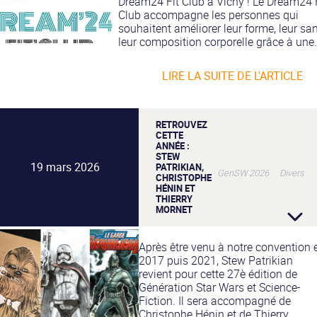
Dream24 Fit Club à Vichy ! Le Dream24 
Club accompagne les personnes qui
souhaitent améliorer leur forme, leur san
leur composition corporelle grâce à une.
LIRE LA SUITE DE L'ARTICLE
RETROUVEZ
CETTE
ANNÉE :
STEW
19 mars 2026
PATRIKIAN,
GenSW 2026 Divers
CHRISTOPHE
HÉNIN ET
THIERRY
MORNET
Après être venu à notre convention 
2017 puis 2021, Stew Patrikian
revient pour cette 27è édition de
Génération Star Wars et Science-
Fiction. Il sera accompagné de
Christophe Hénin et de Thierry