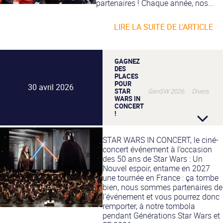
partenaires ! Chaque année, nos...
LIRE LA SUITE DE L'ARTICLE
GAGNEZ
DES
PLACES
POUR
30 avril 2026
STAR
GenSW 2026 Divers
WARS IN
CONCERT
!
STAR WARS IN CONCERT, le ciné-
concert événement à l’occasion
des 50 ans de Star Wars : Un
Nouvel espoir, entame en 2027
une tournée en France : ça tombe
bien, nous sommes partenaires de
l’événement et vous pourrez donc
remporter, à notre tombola
pendant Générations Star Wars et