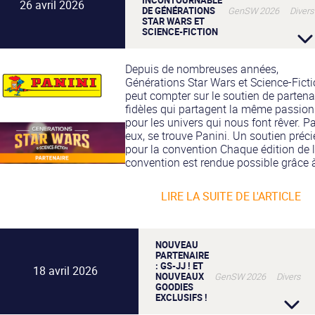
26 avril 2026
DE GÉNÉRATIONS
GenSW 2026 Divers
STAR WARS ET
SCIENCE-FICTION
Depuis de nombreuses années,
Générations Star Wars et Science-Fict
peut compter sur le soutien de partena
fidèles qui partagent la même passion
pour les univers qui nous font rêver. P
eux, se trouve Panini. Un soutien préc
pour la convention Chaque édition de 
convention est rendue possible grâce à
LIRE LA SUITE DE L'ARTICLE
NOUVEAU
PARTENAIRE
: GS-JJ ! ET
18 avril 2026
NOUVEAUX
GenSW 2026 Divers
GOODIES
EXCLUSIFS !