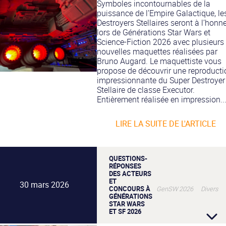
Symboles incontournables de la
puissance de l’Empire Galactique, le
Destroyers Stellaires seront à l’honn
lors de Générations Star Wars et
Science-Fiction 2026 avec plusieurs
nouvelles maquettes réalisées par
Bruno Augard. Le maquettiste vous
propose de découvrir une reproducti
impressionnante du Super Destroyer
Stellaire de classe Executor.
Entièrement réalisée en impression..
LIRE LA SUITE DE L'ARTICLE
QUESTIONS-
RÉPONSES
DES ACTEURS
ET
30 mars 2026
CONCOURS À
GenSW 2026 Divers
GÉNÉRATIONS
STAR WARS
ET SF 2026