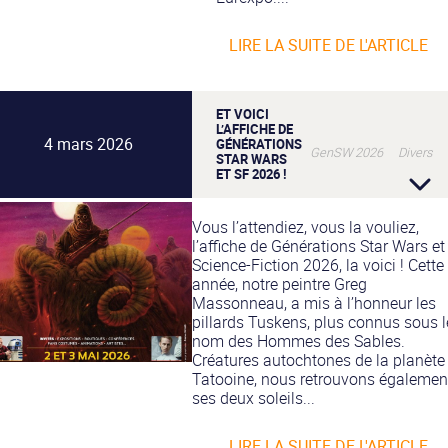
LIRE LA SUITE DE L'ARTICLE
ET VOICI
L’AFFICHE DE
4 mars 2026
GÉNÉRATIONS
GenSW 2026 Divers
STAR WARS
ET SF 2026 !
Vous l’attendiez, vous la vouliez,
l’affiche de Générations Star Wars et
Science-Fiction 2026, la voici ! Cette
année, notre peintre Greg
Massonneau, a mis à l’honneur les
pillards Tuskens, plus connus sous l
nom des Hommes des Sables.
Créatures autochtones de la planète
Tatooine, nous retrouvons égalemen
ses deux soleils...
LIRE LA SUITE DE L'ARTICLE