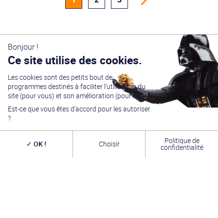
Bonjour !
Ce site utilise des cookies.
Les cookies sont des petits bout de
programmes destinés à faciliter l’utilisation du
site (pour vous) et son amélioration (pour nous).
Générations Star Wars
est depuis
27
ans la référence
en matière de convention Star Wars. Nous accueillons
Est-ce que vous êtes d’accord pour les autoriser
chaque année
plus de 10 000 visiteurs sur un week
?
end complet
(autour du 4 mai – May the Four-th…)
dans une ambiance familiale grâce à notre
entrée
gratuite
. Venez vous amuser,
changer de galaxie
,
Politique de
rencontrer les
vrais acteurs
de la saga, des
artistes
OK !
Choisir
confidentialité
exceptionnels, des commerçants passionnés
et une
équipe bénévole alliant convivialité, bonne humeur et
passion. A très bientôt !
INFOS PRATIQUES
TROMBINOSCOPE